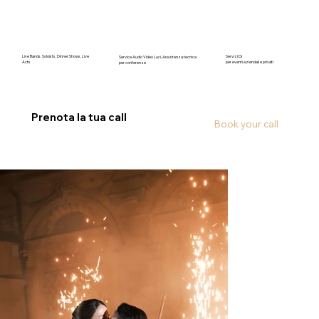
Live Bands, Soloists, Dinner Shows, Live
Servizi Dj
Service Audio Video Luci, Assistenza tecnica
Acts
per eventi aziendali e privati
per conferenze
Prenota la tua call
Book your call
Foto Gallery