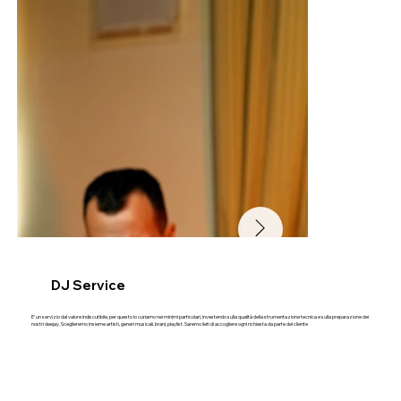
DJ Service
E’ un servizio dal valore indiscutibile, per questo lo curiamo nei minimi particolari, investendo sulla qualità della strumentazione tecnica e sulla preparazione dei
nostri deejay. Sceglieremo insieme artisti, generi musicali, brani, playlist. Saremo lieti di accogliere ogni richiesta da parte del cliente