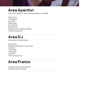
Area Aperitivi
Line-Up Artisti : Batteria - Chitarra -Piano oppure Basso -Voce Solista
Setup Tecnico :
2 PA Speakers
Mixer Audio
Backline band
Aste / Microfoni
Monitor System
Moquettes a Terra o Tappeti ( No Stage )
1 Tecnico in assistenza
Area DJ
Line-Up Artisti : DJ professionista
Setup Tecnico :
1 Impianto Audio audio con 2 Casse Attive
Console DJ
2 Teste Mobili
2 Titan Stage
1 Microfono
1 Tecnico in assistenza
Area Pranzo
1 Impianto Audio ascolto di sottofondo
1 device per musica sottofondo