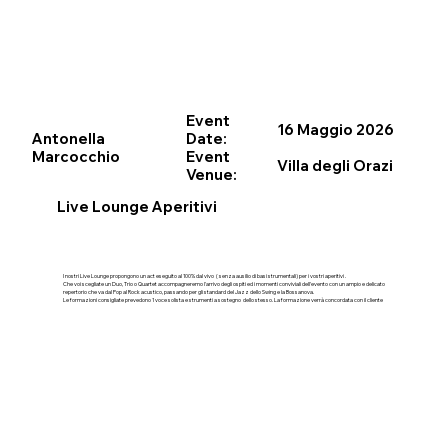
Event
16 Maggio 2026
Antonella
Date:
Marcocchio
Event
Villa degli Orazi
Venue:
Live Lounge Aperitivi
I nostri Live Lounge propongono un act eseguito al 100% dal vivo ( senza ausilio di basi strumentali) per i vostri aperitivi .
Che voi scegliate un Duo, Trio o Quartet accompagneremo l'arrivo degli ospiti ed i momenti conviviali dell'evento con un ampio e delicato
repertorio che va dal Pop al Rock acustico, passando per gli standard del Jazz dello Swing e la Bossanova.
Le formazioni consigliate prevedono 1 voce solista e strumenti a sostegno dello stesso. La formazione verrà concordata con il cliente