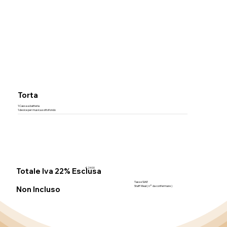
Torta
1 Cassa a batteria
1 device per musica sottofondo
Totale Iva 22% Esclusa
€ 2400
Tasse SIAE
Staff Meal ( n° da confermare )
Non Incluso